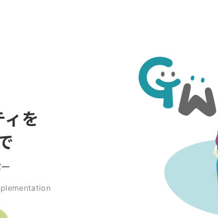
ティを
で
バー
mplementation