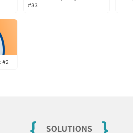
#33
 #2
{
}
SOLUTIONS