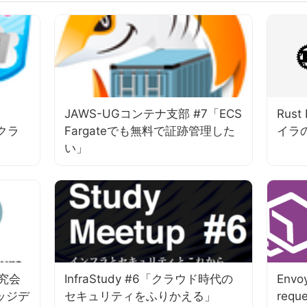
JAWS-UGコンテナ支部 #7「ECS
Rust
チクラ
Fargateでも無料で証跡管理した
イラ
い」
研究会
InfraStudy #6「クラウド時代の
Envo
エッジデ
セキュリティをふりかえる」
reque