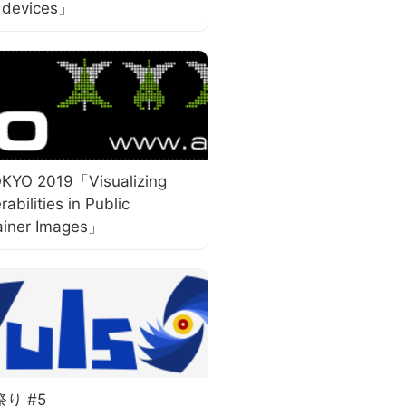
 devices」
KYO 2019「Visualizing
rabilities in Public
ainer Images」
祭り #5