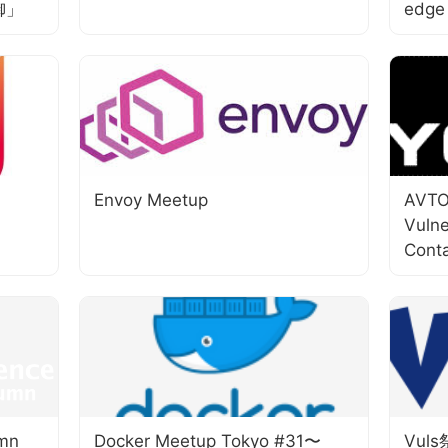
御」
edge
Envoy Meetup
AVTO
Vulne
Cont
umn
Docker Meetup Tokyo #31〜
Vuls