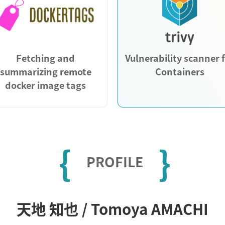
Fetching and
Vulnerability scanner 
summarizing remote
Containers
docker image tags
{
}
PROFILE
天地 知也 / Tomoya AMACHI